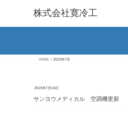
コ
ナ
ン
ビ
株式会社寛冷工
テ
ゲ
ン
ー
ツ
シ
へ
ョ
ス
ン
キ
に
ッ
移
HOME
2015年7月
プ
動
2015年7月14日
サンヨウメディカル 空調機更新