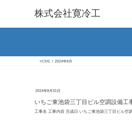
コ
ナ
ン
ビ
株式会社寛冷工
テ
ゲ
ン
ー
ツ
シ
へ
ョ
ス
ン
キ
に
ッ
移
HOME
2024年8月
プ
動
2024年8月31日
いちご東池袋三丁目ビル空調設備工
工事名 工事内容 完成日 いちご東池袋三丁目ビル空調設